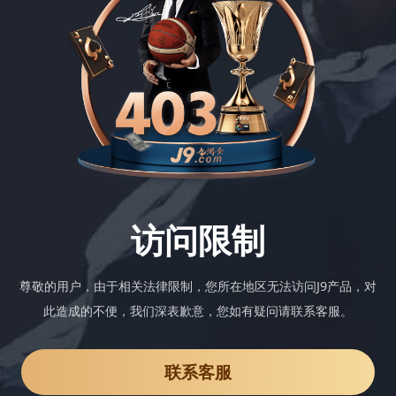
访问限制
尊敬的用户，由于相关法律限制，您所在地区无法访问J9产品，对
此造成的不便，我们深表歉意，您如有疑问请联系客服。
联系客服