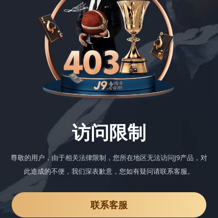
访问限制
尊敬的用户，由于相关法律限制，您所在地区无法访问J9产品，对
此造成的不便，我们深表歉意，您如有疑问请联系客服。
联系客服